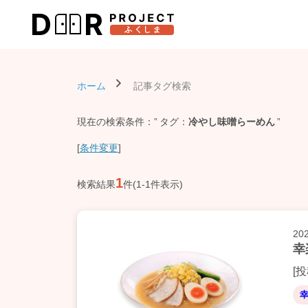
ホーム
記事タグ検索
現在の検索条件：
タグ
冷やし味噌らーめん
[
条件変更
]
1
検索結果
件(1-1件表示)
20
幸
[