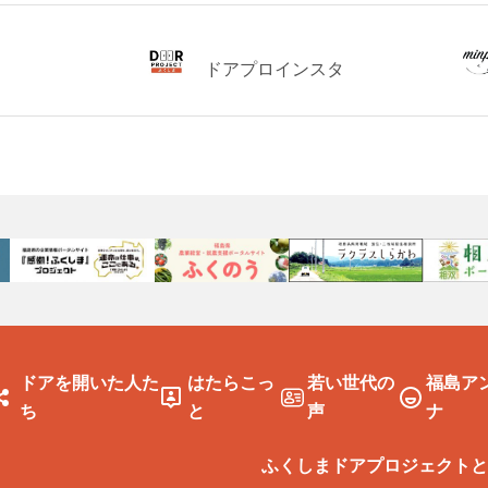
ドアプロインスタ
ドアを開いた人た
はたらこっ
若い世代の
福島ア
ち
と
声
ナ
ふくしまドアプロジェクトと