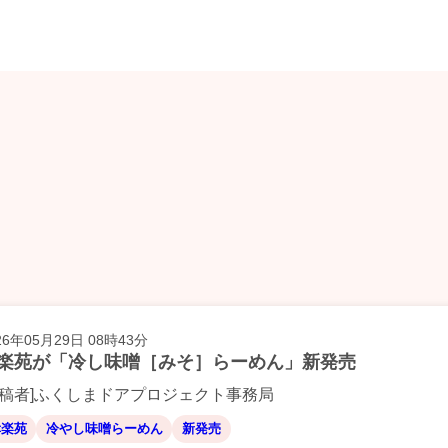
26年05月29日 08時43分
楽苑が「冷し味噌［みそ］らーめん」新発売
投稿者]ふくしまドアプロジェクト事務局
幸楽苑
冷やし味噌らーめん
新発売