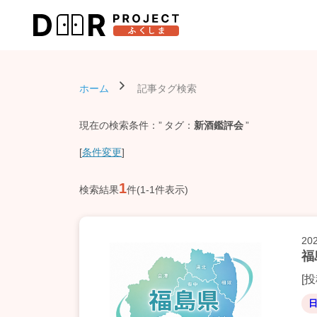
ホーム
記事タグ検索
現在の検索条件：
タグ
新酒鑑評会
[
条件変更
]
1
検索結果
件(1-1件表示)
20
福
[