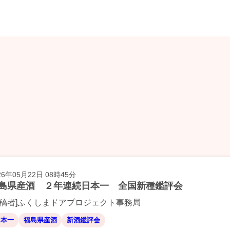
26年05月22日 08時45分
島県産酒 ２年連続日本一 全国新種鑑評会
投稿者]ふくしまドアプロジェクト事務局
日本一
福島県産酒
新酒鑑評会