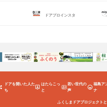
ドアプロインスタ
ドアを開いた人た
はたらこっ
若い世代の
福島ア
ち
と
声
ナ
ふくしまドアプロジェクトと