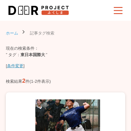
ホーム
記事タグ検索
現在の検索条件：
タグ
東日本国際大
[
条件変更
]
2
検索結果
件(1-2件表示)