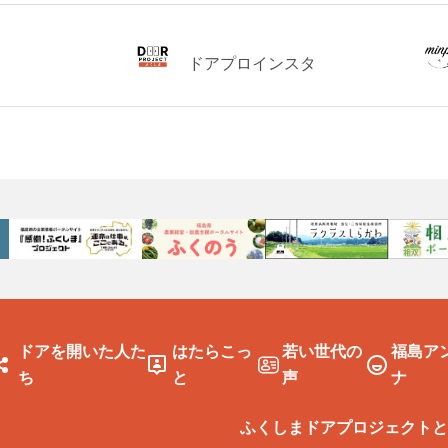
ドアプロインスタ
ドアを開いた人た
はたらこっ
若い世代の
福島ア
ち
と
声
ナ
ふくしまドアプロジェクトと