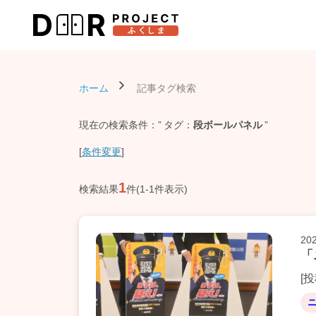
ホーム
記事タグ検索
現在の検索条件：
タグ
段ボールパネル
[
条件変更
]
1
検索結果
件(1-1件表示)
20
「
[