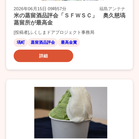
2026年06月15日 09時57分
福島アンテナ
米の蒸留酒品評会「ＳＦＷＳＣ」 奥久慈塙
蒸留所が最高金
[投稿者]ふくしまドアプロジェクト事務局
塙町
蒸留酒品評会
最高金賞
詳細