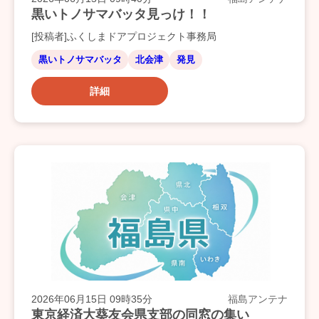
黒いトノサマバッタ見っけ！！
[投稿者]ふくしまドアプロジェクト事務局
黒いトノサマバッタ
北会津
発見
詳細
2026年06月15日 09時35分
福島アンテナ
東京経済大葵友会県支部の同窓の集い