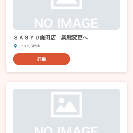
ＳＡＳＹＵ鎌田店 業態変更へ
[エリア] 福島市
詳細