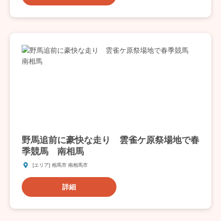
野馬追前に豪快な走り 雲雀ケ原祭場地で春
季競馬 南相馬
[エリア] 相馬市 南相馬市
詳細