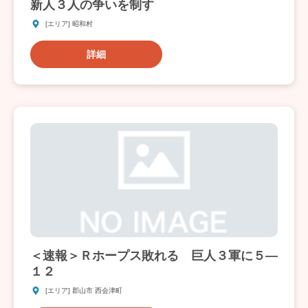
新人３人の争いを制す
[エリア] 昭和村
詳細
＜速報＞Ｒホープス敗れる 巨人３軍に５―
１２
[エリア] 郡山市 西会津町