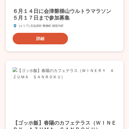
６月１４日に会津磐梯山ウルトラマラソン
５月１７日まで参加募集
[エリア] 北塩原村 磐梯町 猪苗代町
詳細
【ゴッホ飯】春陽のカフェテラス（ＷＩＮＥ