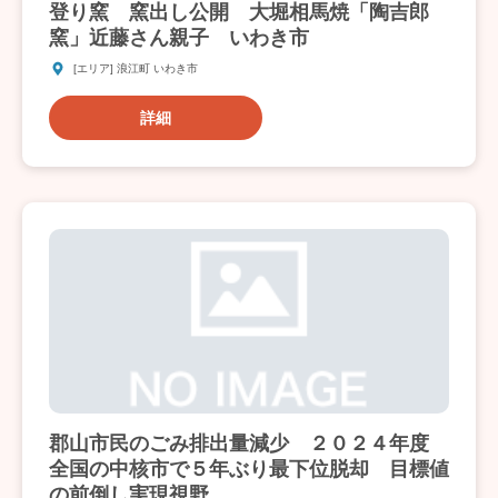
登り窯 窯出し公開 大堀相馬焼「陶吉郎
窯」近藤さん親子 いわき市
[エリア] 浪江町 いわき市
詳細
郡山市民のごみ排出量減少 ２０２４年度
全国の中核市で５年ぶり最下位脱却 目標値
の前倒し実現視野