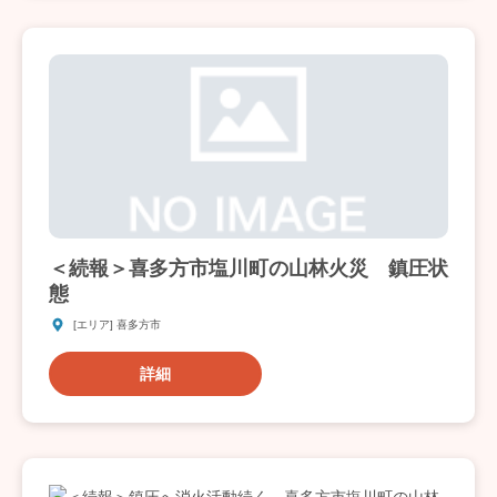
＜続報＞喜多方市塩川町の山林火災 鎮圧状
態
[エリア] 喜多方市
詳細