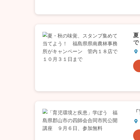
夏
で
「