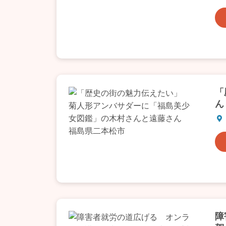
「
ん
障