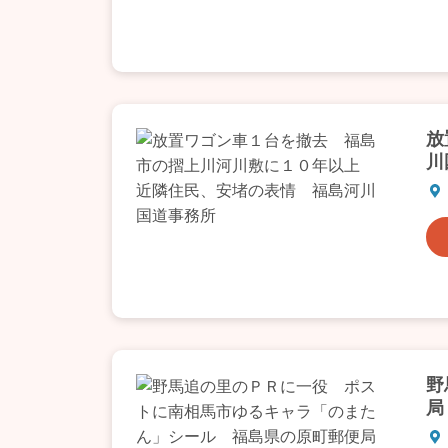
放
川
野
局