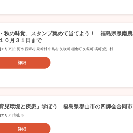
・秋の味覚、スタンプ集めて当てよう！ 福島県県南農
１０月３１日まで
[エリア] 白河市 西郷村 泉崎村 中島村 矢吹町 棚倉町 矢祭町 塙町 鮫川村
詳細
育児環境と疾患」学ぼう 福島県郡山市の四師会合同市
[エリア] 郡山市
詳細