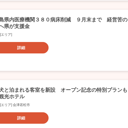
島県内医療機関３８０病床削減 ９月末まで 経営苦の
へ県が支援金
[エリア]
詳細
犬と泊まれる客室を新設 オープン記念の特別プランも
観光ホテル
[エリア] 会津若松市
詳細