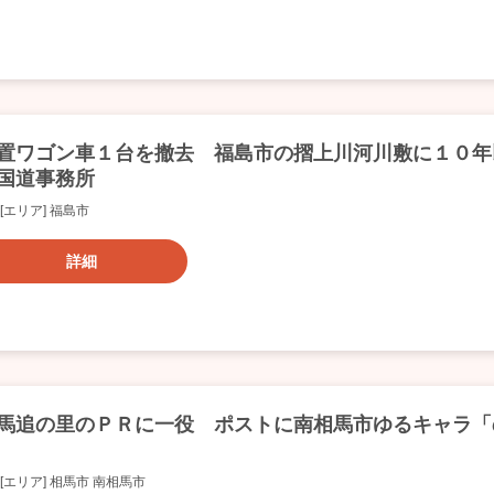
置ワゴン車１台を撤去 福島市の摺上川河川敷に１０年
国道事務所
[エリア] 福島市
詳細
馬追の里のＰＲに一役 ポストに南相馬市ゆるキャラ「
[エリア] 相馬市 南相馬市