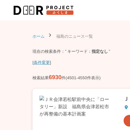
ホーム
福島のニュース一覧
現在の検索条件：
キーワード
指定なし
[
条件変更
]
6930
検索結果
件(4501-4550件表示)
Ｊ