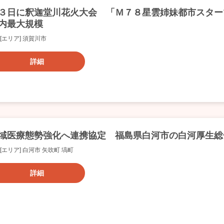
３日に釈迦堂川花火大会 「Ｍ７８星雲姉妹都市スター
内最大規模
[エリア] 須賀川市
詳細
域医療態勢強化へ連携協定 福島県白河市の白河厚生総
[エリア] 白河市 矢吹町 塙町
詳細