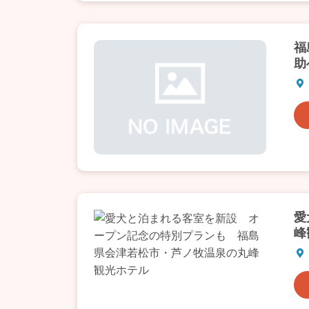
福
助
愛
峰