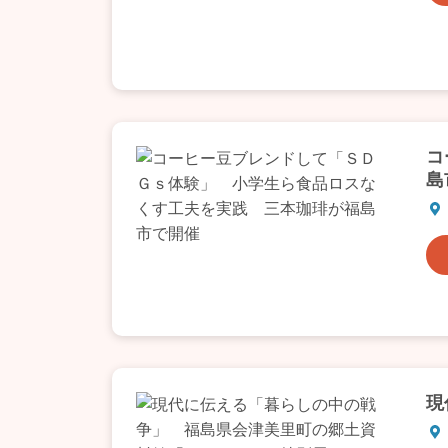
コ
島
現