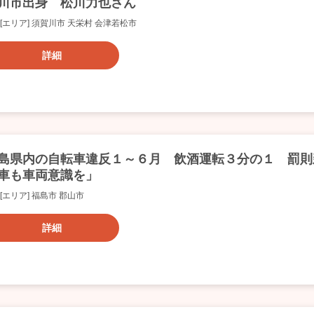
川市出身 松川力也さん
[エリア] 須賀川市 天栄村 会津若松市
詳細
島県内の自転車違反１～６月 飲酒運転３分の１ 罰則
車も車両意識を」
[エリア] 福島市 郡山市
詳細