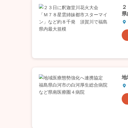
２
県
地