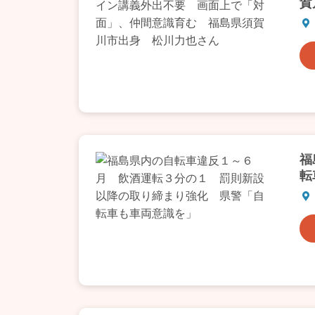
賀
福
転