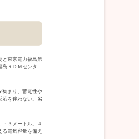
災と東京電力福島第
福島ＲＤＭセンタ
が集まり、蓄電性や
反応を伴わない。劣
１・３メートル。４
える電気容量を備え