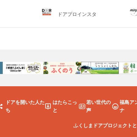
ドアプロインスタ
ドアを開いた人た
はたらこっ
若い世代の
福島ア
ち
と
声
ナ
ふくしまドアプロジェクトと