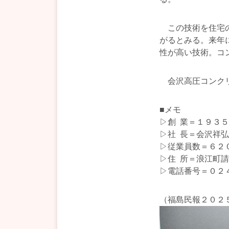
この技術を住宅の
がるとみる。来年
性が高い技術。コ
会沢高圧コンクリ
■メモ
▷創 業＝１９３
▷社 長＝会沢祥弘
▷従業員数＝６２
▷住 所＝浪江町
▷電話番号＝０２
（福島民報２０２