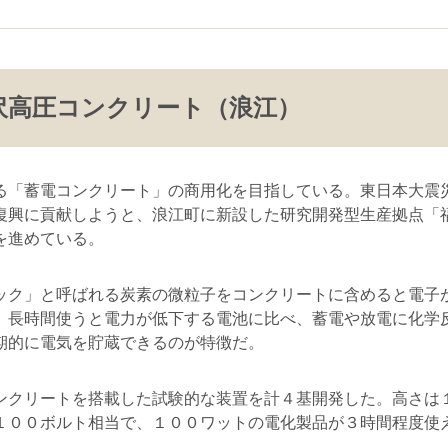
沢高圧コンクリート（浪江）
「蓄電コンクリート」の商用化を目指している。東日本大震
復興に貢献しようと、浪江町に新設した研究開発型生産拠点「
を進めている。
ク」と呼ばれる炭素の微粒子をコンクリートに含めると電子
。長時間使うと電力が低下する電池に比べ、蓄電や放電に化学
期的に電気を貯蔵できるのが特徴だ。
クリートを搭載した試験的な装置を計４基開発した。高さは
１００ボルト相当で、１００ワットの電化製品が３時間程度使