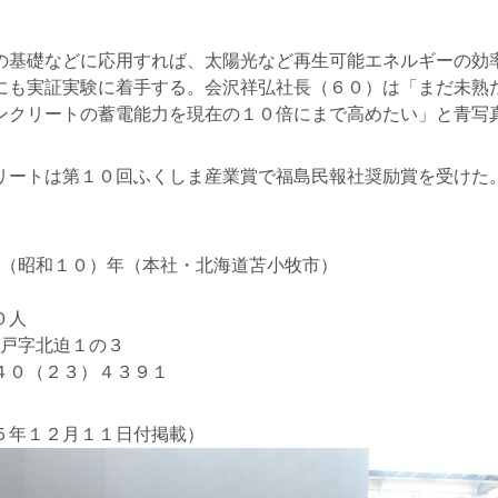
基礎などに応用すれば、太陽光など再生可能エネルギーの効
にも実証実験に着手する。会沢祥弘社長（６０）は「まだ未熟
ンクリートの蓄電能力を現在の１０倍にまで高めたい」と青写
ートは第１０回ふくしま産業賞で福島民報社奨励賞を受けた
５（昭和１０）年（本社・北海道苫小牧市）
０人
請戸字北迫１の３
４０（２３）４３９１
５年１２月１１日付掲載）