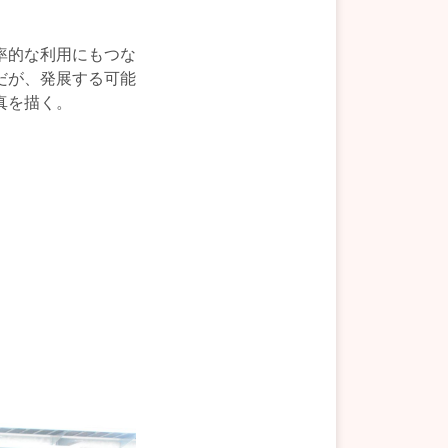
率的な利用にもつな
だが、発展する可能
真を描く。
。