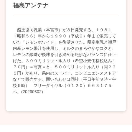
福島アンテナ
酪王協同乳業（本宮市）が８日発売する。１９８１
（昭和５６）年から１９９０（平成２）年まで販売して
いた「レモンホワイト」を復活させた。県産生乳と瀬戸
内産レモン果汁を使用し、ミルクのまろやかなコクと、
レモンの酸味が後味を引き締める絶妙なバランスに仕上
げた。３００ミリリットル入り（希望小売価格税込み１
７０円）＝写真＝と、５００ミリリットル入り（同２３
５円）があり、県内のスーパー、コンビニエンスストア
などで販売する。問い合わせは同社（平日午前９時～午
後５時） フリーダイヤル（０１２０）６６３１７５
へ。(20260602)