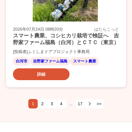
2026年07月24日 08時20分
はたらこっと
スマート農業、コシヒカリ栽培で検証へ 吉
野家ファーム福島（白河）とＣＴＣ（東京）
[投稿者]ふくしまドアプロジェクト事務局
白河市
吉野家ファーム福島
スマート農業
詳細
1
2
3
4
...
17
>>