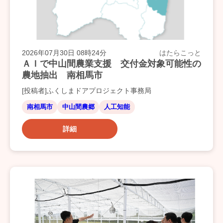
2026年07月30日 08時24分
はたらこっと
ＡＩで中山間農業支援 交付金対象可能性の
農地抽出 南相馬市
[投稿者]ふくしまドアプロジェクト事務局
南相馬市
中山間農郷
人工知能
詳細