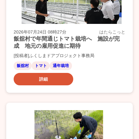
2026年07月24日 08時27分
はたらこっと
飯舘村で年間通じトマト栽培へ 施設が完
成 地元の雇用促進に期待
[投稿者]ふくしまドアプロジェクト事務局
飯舘村
トマト
通年栽培
詳細