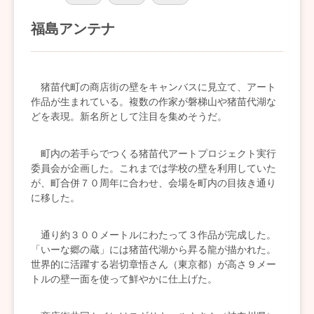
福島アンテナ
猪苗代町の商店街の壁をキャンバスに見立て、アート
作品が生まれている。複数の作家が磐梯山や猪苗代湖な
どを表現。新名所として注目を集めそうだ。
町内の若手らでつくる猪苗代アートプロジェクト実行
委員会が企画した。これまでは学校の壁を利用していた
が、町合併７０周年に合わせ、会場を町内の目抜き通り
に移した。
通り約３００メートルにわたって３作品が完成した。
「いーな郷の蔵」には猪苗代湖から昇る龍が描かれた。
世界的に活躍する岩切章悟さん（東京都）が高さ９メー
トルの壁一面を使って鮮やかに仕上げた。