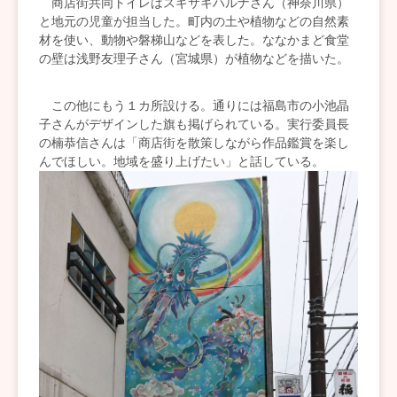
商店街共同トイレはスギサキハルナさん（神奈川県）
と地元の児童が担当した。町内の土や植物などの自然素
材を使い、動物や磐梯山などを表した。ななかまど食堂
の壁は浅野友理子さん（宮城県）が植物などを描いた。
この他にもう１カ所設ける。通りには福島市の小池晶
子さんがデザインした旗も掲げられている。実行委員長
の楠恭信さんは「商店街を散策しながら作品鑑賞を楽し
んでほしい。地域を盛り上げたい」と話している。