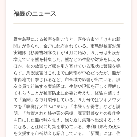
福島のニュース
野生鳥獣による被害を防ごうと、喜多方市で「けもの新
聞」が作られ、全戸に配布されている。市鳥獣被害対策
実施隊（杉原吉雄隊長）が４月に始め、５月号は出没が
増えている熊を特集した。熊などの生態や対策を伝える
ほか、柿の放置など熊を引き寄せている現状に警鐘を鳴
らす。鳥獣被害はこれまで山間部が中心だったが、熊が
市街地で目撃されるなど、市全域で影響が出ている。猟
友会員で組織する実施隊は、生態や現状を正しく理解し
てもらうことが被害防止に必要と考えた。経験を踏まえ
て「新聞」を毎月製作している。５月号ではツキノワグ
マを「嗅覚は犬並みに良い」「木登りが得意」などと説
明。「放置された柿や栗の果樹、廃棄野菜などの農作物
を口にした熊は味を覚え、繰り返し集落へ出没するよう
になる」と住民に対策を求めている。未利用果樹の伐採
を支援する市補助金も紹介している。「新聞」には、住