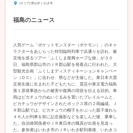
[エリア] 郡山市 いわき市
福島のニュース
人気ゲーム「ポケットモンスター（ポケモン）」のキャ
ラクターをあしらった特別臨時列車で浜通りを訪れ、被
災地を巡るツアー「ふくしま復興ホープな旅」が３０
日、福島県郡山市のＪＲ郡山駅を発着点に行われた。大
型観光企画「ふくしまディスティネーションキャンペー
ン（ＤＣ）」に合わせ、県などが主催した。東日本大震
災発生後に生まれた子どもたちに、震災や東京電力福島
第１原発事故からの被害や復興の現状を伝える目的。車
両はピカチュウのぬいぐるみを置いたプレイルームと、
ピカチュウがデザインされたボックス席の２両編成。Ｊ
Ｒ郡山駅では、ピカチュウの帽子をかぶった親子連れら
４６人が列車を前に記念撮影などを楽しんだ後、乗車し
た。自治体関係者やＪＲ東日本の職員が出発を見送っ
た。参加者はいわき市のＪＲいわき駅到着後、いわきコ