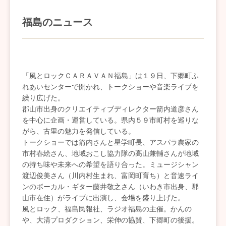
福島のニュース
「風とロックＣＡＲＡＶＡＮ福島」は１９日、下郷町ふ
れあいセンターで開かれ、トークショーや音楽ライブを
繰り広げた。
郡山市出身のクリエイティブディレクター箭内道彦さん
を中心に企画・運営している。県内５９市町村を巡りな
がら、古里の魅力を発信している。
トークショーでは箭内さんと星学町長、アスパラ農家の
市村春絵さん、地域おこし協力隊の高山兼輔さんが地域
の持ち味や未来への希望を語り合った。ミュージシャン
渡辺俊美さん（川内村生まれ、富岡町育ち）と音速ライ
ンのボーカル・ギター藤井敬之さん（いわき市出身、郡
山市在住）がライブに出演し、会場を盛り上げた。
風とロック、福島民報社、ラジオ福島の主催。かんの
や、大清プロダクション、栄伸の協賛、下郷町の後援。