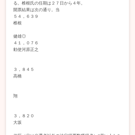
る。椎根氏の任期は２７日から４年。
開票結果は次の通り。当
５４，６３９
椎根
健雄◎
４１，０７６
勅使河原正之
３，８４５
高橋
翔
３，８２０
大坂