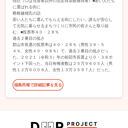
佳巨（◎は当選者以外の法定得票数獲得者）■若い人たち
に選ばれる街に
椎根健雄氏の話
若い人たちに選んでもらえる街にしたい。誰もが安心し
て元気に暮らせるまちづくりに市民の皆さんと取り組
む。■投票率４０・２８％
過去２番目の低さ
郡山市長選の投票率は４０・２８％（男性３９・５
４％、女性４０・９８％）で、過去２番目の低さだっ
た。２０２１（令和３）年の前回市長選より０・３８ポ
イント下回った。当日有権者数は２５万９６０５人（男
性１２万６００８人、女性１３万３５９７人）だった。
福島民報で詳細記事を見る