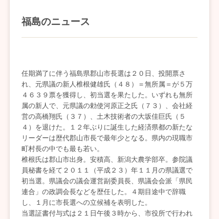
福島のニュース
任期満了に伴う福島県郡山市長選は２０日、投開票さ
れ、元県議の新人椎根健雄氏（４８）＝無所属＝が５万
４６３９票を獲得し、初当選を果たした。いずれも無所
属の新人で、元県議の勅使河原正之氏（７３）、会社経
営の高橋翔氏（３７）、土木技術者の大坂佳巨氏（５
４）を退けた。１２年ぶりに誕生した経済県都の新たな
リーダーは歴代郡山市長で最年少となる。県内の現職市
町村長の中でも最も若い。
椎根氏は郡山市出身。安積高、新潟大農学部卒。参院議
員秘書を経て２０１１（平成２３）年１１月の県議選で
初当選。県議会の議会運営副委員長、県議会会派「県民
連合」の政調会長などを歴任した。４期目途中で辞職
し、１月に市長選への立候補を表明した。
当選証書付与式は２１日午後３時から、市役所で行われ