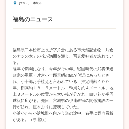
[エリア] 二本松市
福島のニュース
福島県二本松市上長折字片倉にある市天然記念物「片倉
のナシの木」の花が満開を迎え、写真愛好者が訪れてい
る。
隔年で満開になり、今年がその年。戦国時代の武将伊達
政宗の重臣・片倉小十郎景綱の館が付近にあったとさ
れ、小十郎お手植えと言われている。推定樹齢４００
年、樹高約１８・５メートル、幹周り約４メートル。地
上３メートルの位置から太い枝が分かれ、白い花が半円
球状に広がる。先日、宮城県の伊達政宗の関係施設の一
行が訪れ、巨木ぶりに驚嘆していた。
小浜小から小浜城趾へ向かう道の途中、右手に案内看板
がある。（県北版）