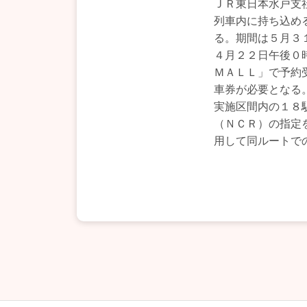
ＪＲ東日本水戸支
列車内に持ち込め
る。期間は５月３
４月２２日午後０
ＭＡＬＬ」で予約
車券が必要となる
実施区間内の１８
（ＮＣＲ）の指定
用して同ルートで