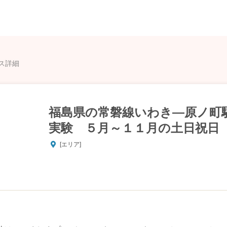
ス詳細
福島県の常磐線いわき―原ノ町
実験 ５月～１１月の土日祝日
[エリア]