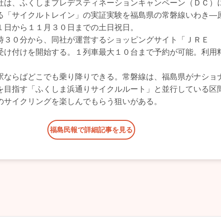
社は、ふくしまプレデスティネーションキャンペーン（ＤＣ）
る「サイクルトレイン」の実証実験を福島県の常磐線いわき―
１日から１１月３０日までの土日祝日。
時３０分から、同社が運営するショッピングサイト「ＪＲＥ
受け付けを開始する。１列車最大１０台まで予約が可能。利用
。
駅ならばどこでも乗り降りできる。常磐線は、福島県がナショ
を目指す「ふくしま浜通りサイクルルート」と並行している区
のサイクリングを楽しんでもらう狙いがある。
福島民報で詳細記事を見る