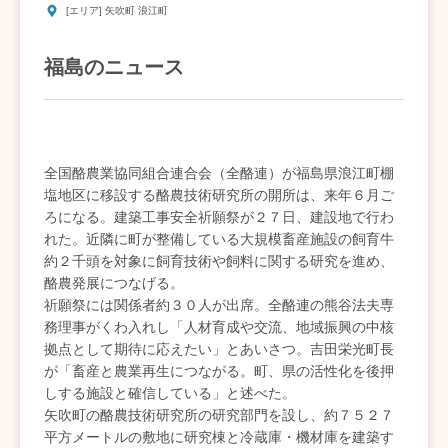
[エリア] 矢吹町 浪江町
福島のニュース
全国酪農業協同組合連合会（全酪連）が福島県浪江町棚
塩地区に移設する酪農技術研究所の開所は、来年６月ご
ろになる。建築工事安全祈願祭が２７日、建設地で行わ
れた。近隣に町が整備している大規模畜産施設の飼育牛
約２千頭を対象に飼育技術や飼料に関する研究を進め、
酪農発展につなげる。
祈願祭には関係者約３０人が出席。全酪連の熊谷法夫専
務理事がくわ入れし「人材育成や交流、地域振興の中核
拠点として期待に応えたい」とあいさつ。吉田栄光町長
が「畜産と農業再生につながる。町、県の活性化を後押
しする施設と確信している」と述べた。
矢吹町の酪農技術研究所の研究部門を設し、約７５２７
平方メートルの敷地に研究棟と冷蔵庫・機材庫を建築す