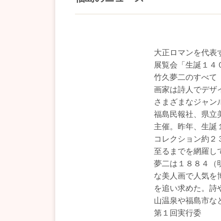
大正ロマンを代表
展覧会「生誕１４
竹久夢二のすべて
画家は詩人でデザ
さまざまなジャン
福島民報社、県立
主催。昨年、生誕
コレクション約２
至るまでを網羅し
夢二は１８８４（
な美人画で人気を
を追い求めた。詩
山温泉や福島市な
第１回実行委