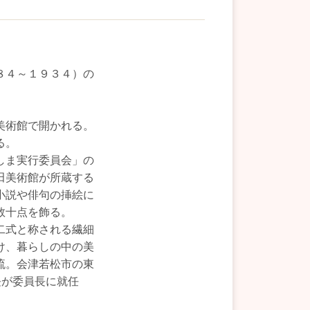
８４～１９３４）の
美術館で開かれる。
る。
しま実行委員会」の
田美術館が所蔵する
小説や俳句の挿絵に
数十点を飾る。
二式と称される繊細
け、暮らしの中の美
流。会津若松市の東
長が委員長に就任