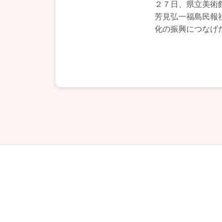
２７日、県立美術
芳見弘一福島民報
化の振興につなげ