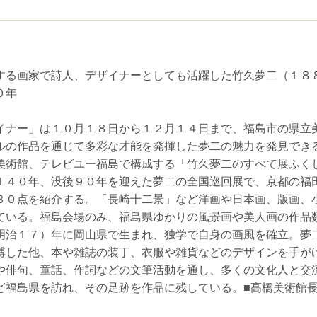
する画家で詩人、デザイナーとしても活躍した竹久夢二（１８
０年
イナー」は１０月１８日から１２月１４日まで、福島市の県立
ルの作品を通じて多彩な才能を発揮した夢二の魅力を発見でき
美術館、テレビユー福島で構成する「竹久夢二のすべて展ふく
１４０年、没後９０年を迎えた夢二の全国巡回展で、京都の福
３０点を紹介する。「長崎十二景」など洋画や日本画、版画、
ている。福島会場のみ、福島県ゆかりの風景画や美人画の作品
明治１７）年に岡山県で生まれ、独学で自身の画風を確立。夢
博した他、本や雑誌の装丁、衣服や雑貨などのデザインを手が
や俳句、童話、作詞などの文筆活動を通し、多くの文化人と交
ど福島県を訪れ、その足跡を作品に残している。■高橋美術館