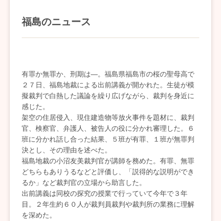
福島のニュース
有罪か無罪か、刑期は―。福島県福島市の桜の聖母高で
２７日、福島地裁による出前講義が開かれた。生徒が模
擬裁判で白熱した議論を繰り広げながら、裁判を身近に
感じた。
架空の住居侵入、現住建造物等放火事件を題材に、裁判
官、検察官、弁護人、被告人の役に分かれ審理した。６
班に分かれ話し合った結果、５班が有罪、１班が無罪判
決とし、その理由を述べた。
福島地裁の小沼友美裁判官が講師を務めた。有罪、無罪
どちらもありうるなどと評価し、「説得的な説明ができ
るか」など裁判官の立場から助言した。
出前講義は同校の探究の授業で行っていて今年で３年
目。２年生約６０人が裁判員裁判や裁判所の業務に理解
を深めた。