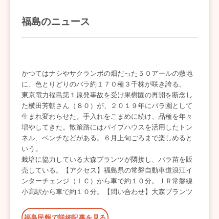
福島のニュース
かつてはナシやサクランボの畑だった５０アールの敷地
に、色とりどりのバラ約１７０種３千株が咲き誇る。
東京電力福島第１原発事故を受け果樹園の再開を断念し
た横田芳朝さん（８０）が、２０１９年にバラ園として
生まれ変わらせた。手入れをこまめに続け、品種を年々
増やしてきた。散策路にはパイプハウスを活用したトン
ネル、ベンチなどがある。６月上旬ごろまで楽しめると
いう。
栽培に協力している大森プランツが隣接し、バラ苗を販
売している。【アクセス】福島県の常磐自動車道浪江イ
ンターチェンジ（ＩＣ）から車で約１０分。ＪＲ常磐線
小高駅から車で約１０分。【問い合わせ】大森プランツ
福島民報で詳細記事を見る