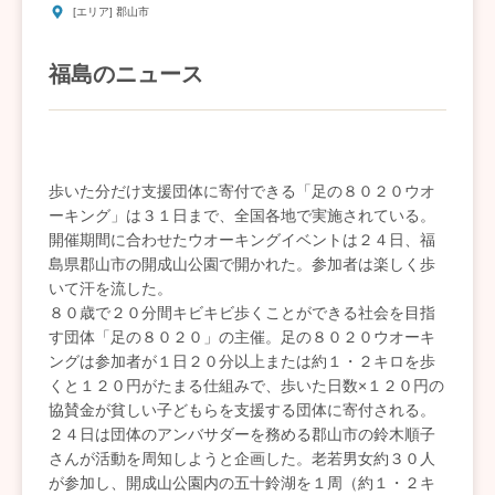
[エリア] 郡山市
福島のニュース
歩いた分だけ支援団体に寄付できる「足の８０２０ウオ
ーキング」は３１日まで、全国各地で実施されている。
開催期間に合わせたウオーキングイベントは２４日、福
島県郡山市の開成山公園で開かれた。参加者は楽しく歩
いて汗を流した。
８０歳で２０分間キビキビ歩くことができる社会を目指
す団体「足の８０２０」の主催。足の８０２０ウオーキ
ングは参加者が１日２０分以上または約１・２キロを歩
くと１２０円がたまる仕組みで、歩いた日数×１２０円の
協賛金が貧しい子どもらを支援する団体に寄付される。
２４日は団体のアンバサダーを務める郡山市の鈴木順子
さんが活動を周知しようと企画した。老若男女約３０人
が参加し、開成山公園内の五十鈴湖を１周（約１・２キ