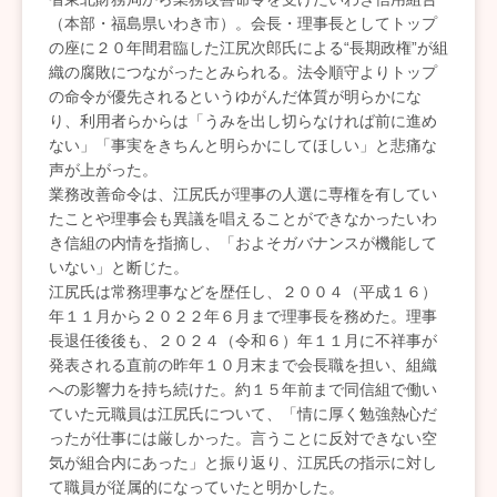
（本部・福島県いわき市）。会長・理事長としてトップ
の座に２０年間君臨した江尻次郎氏による“長期政権”が組
織の腐敗につながったとみられる。法令順守よりトップ
の命令が優先されるというゆがんだ体質が明らかにな
り、利用者らからは「うみを出し切らなければ前に進め
ない」「事実をきちんと明らかにしてほしい」と悲痛な
声が上がった。
業務改善命令は、江尻氏が理事の人選に専権を有してい
たことや理事会も異議を唱えることができなかったいわ
き信組の内情を指摘し、「およそガバナンスが機能して
いない」と断じた。
江尻氏は常務理事などを歴任し、２００４（平成１６）
年１１月から２０２２年６月まで理事長を務めた。理事
長退任後後も、２０２４（令和６）年１１月に不祥事が
発表される直前の昨年１０月末まで会長職を担い、組織
への影響力を持ち続けた。約１５年前まで同信組で働い
ていた元職員は江尻氏について、「情に厚く勉強熱心だ
ったが仕事には厳しかった。言うことに反対できない空
気が組合内にあった」と振り返り、江尻氏の指示に対し
て職員が従属的になっていたと明かした。