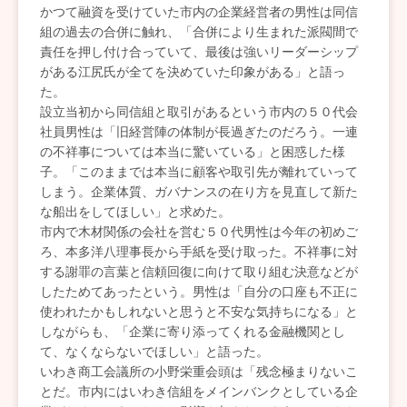
かつて融資を受けていた市内の企業経営者の男性は同信
組の過去の合併に触れ、「合併により生まれた派閥間で
責任を押し付け合っていて、最後は強いリーダーシップ
がある江尻氏が全てを決めていた印象がある」と語っ
た。
設立当初から同信組と取引があるという市内の５０代会
社員男性は「旧経営陣の体制が長過ぎたのだろう。一連
の不祥事については本当に驚いている」と困惑した様
子。「このままでは本当に顧客や取引先が離れていって
しまう。企業体質、ガバナンスの在り方を見直して新た
な船出をしてほしい」と求めた。
市内で木材関係の会社を営む５０代男性は今年の初めご
ろ、本多洋八理事長から手紙を受け取った。不祥事に対
する謝罪の言葉と信頼回復に向けて取り組む決意などが
したためてあったという。男性は「自分の口座も不正に
使われたかもしれないと思うと不安な気持ちになる」と
しながらも、「企業に寄り添ってくれる金融機関とし
て、なくならないでほしい」と語った。
いわき商工会議所の小野栄重会頭は「残念極まりないこ
とだ。市内にはいわき信組をメインバンクとしている企