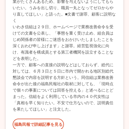
業がたくさんあるため、影響を与えないようにしてもら
いたい。うみを出し切り、職員一丸となってゼロからや
り直してほしい」と語った。■文書で謝罪、顧客に説明な
く
いわき信組は２９日、ホームページで業務改善命令を受
けての文書を公表し、「事態を重く受け止め、組合員は
じめ関係者の皆様にご迷惑をおかけいたしましたことを
深くおわび申し上げます」と謝罪。経営監視強化に向
け、有識者を構成員とする第三者機関を設立することな
どを表明した。
一方で、顧客への直接の説明などはしておらず、総代に
対しては、６月３日と５日に市内で開かれる地区別総代
懇談会で内容を説明する方針という。同信組は業務改善
命令が出た後の福島民報社の取材に対しても、「現時点
で個々の事案については回答を控える」と述べるにとど
まった。信組をよく利用している市内の４０代女性は
「真相を早く知りたい。不安で仕方ないので、説明責任
を果たしてほしい」と注文した。
福島民報で詳細記事を見る