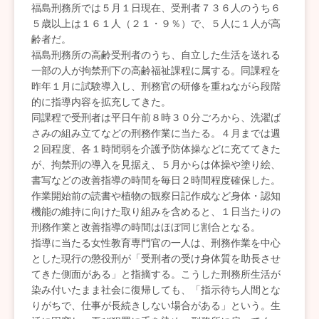
福島刑務所では５月１日現在、受刑者７３６人のうち６
５歳以上は１６１人（２１・９％）で、５人に１人が高
齢者だ。
福島刑務所の高齢受刑者のうち、自立した生活を送れる
一部の人が拘禁刑下の高齢福祉課程に属する。同課程を
昨年１月に試験導入し、刑務官の研修を重ねながら段階
的に指導内容を拡充してきた。
同課程で受刑者は平日午前８時３０分ごろから、洗濯ば
さみの組み立てなどの刑務作業に当たる。４月までは週
２回程度、各１時間弱を介護予防体操などに充ててきた
が、拘禁刑の導入を見据え、５月からは体操や塗り絵、
書写などの改善指導の時間を毎日２時間程度確保した。
作業開始前の読書や植物の観察日記作成など身体・認知
機能の維持に向けた取り組みを含めると、１日当たりの
刑務作業と改善指導の時間はほぼ同じ割合となる。
指導に当たる女性教育専門官の一人は、刑務作業を中心
とした現行の懲役刑が「受刑者の受け身体質を助長させ
てきた側面がある」と指摘する。こうした刑務所生活が
染み付いたまま社会に復帰しても、「指示待ち人間とな
りがちで、仕事が長続きしない場合がある」という。生