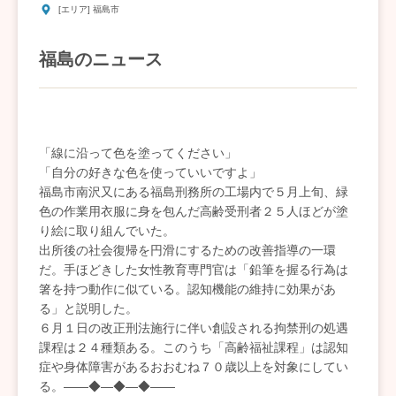
[エリア] 福島市
福島のニュース
「線に沿って色を塗ってください」
「自分の好きな色を使っていいですよ」
福島市南沢又にある福島刑務所の工場内で５月上旬、緑
色の作業用衣服に身を包んだ高齢受刑者２５人ほどが塗
り絵に取り組んでいた。
出所後の社会復帰を円滑にするための改善指導の一環
だ。手ほどきした女性教育専門官は「鉛筆を握る行為は
箸を持つ動作に似ている。認知機能の維持に効果があ
る」と説明した。
６月１日の改正刑法施行に伴い創設される拘禁刑の処遇
課程は２４種類ある。このうち「高齢福祉課程」は認知
症や身体障害があるおおむね７０歳以上を対象にしてい
る。――◆―◆―◆――