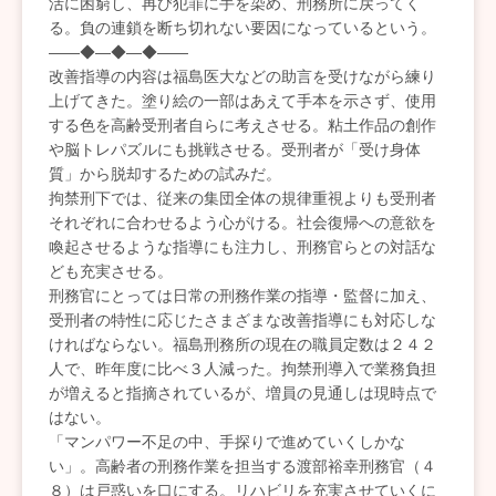
活に困窮し、再び犯罪に手を染め、刑務所に戻ってく
る。負の連鎖を断ち切れない要因になっているという。
――◆―◆―◆――
改善指導の内容は福島医大などの助言を受けながら練り
上げてきた。塗り絵の一部はあえて手本を示さず、使用
する色を高齢受刑者自らに考えさせる。粘土作品の創作
や脳トレパズルにも挑戦させる。受刑者が「受け身体
質」から脱却するための試みだ。
拘禁刑下では、従来の集団全体の規律重視よりも受刑者
それぞれに合わせるよう心がける。社会復帰への意欲を
喚起させるような指導にも注力し、刑務官らとの対話な
ども充実させる。
刑務官にとっては日常の刑務作業の指導・監督に加え、
受刑者の特性に応じたさまざまな改善指導にも対応しな
ければならない。福島刑務所の現在の職員定数は２４２
人で、昨年度に比べ３人減った。拘禁刑導入で業務負担
が増えると指摘されているが、増員の見通しは現時点で
はない。
「マンパワー不足の中、手探りで進めていくしかな
い」。高齢者の刑務作業を担当する渡部裕幸刑務官（４
８）は戸惑いを口にする。リハビリを充実させていくに