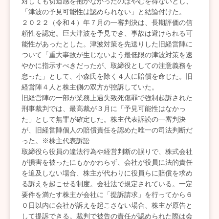
対しても切迫感を抱かなかったのはやむを得ないとし、
「津波の予見可能性は認められない」と結論付けた。
２０２２（令和４）年７月の一審判決は、長期評価の信
頼性を認定。巨大津波を予見でき、事故は避けられる可
能性があったとした。津波対策を先送りした旧経営陣に
ついて「重大事故が生じないよう最低限の津波対策を速
やかに指示すべきだったが、取締役としての注意義務を
怠った」として、小森氏を除く４人に賠償を命じた。旧
経営陣４人と株主側の双方が控訴していた。
旧経営陣の一部が業務上過失致死傷罪で強制起訴された
刑事裁判では、最高裁が３月に「予見可能性はなかっ
た」として無罪が確定した。株主代表訴訟の一審判決
が、旧経営陣個人の賠償責任を認めた唯一の司法判断だ
った。※株主代表訴訟
取締役ら役員の違法行為や経営判断の誤りで、株式会社
が損害を被ったにもかかわらず、会社が役員に法的責任
を追及しない場合、株主が代わりに役員らに賠償を求め
る訴えを起こせる制度。会社法で規定されている。一定
要件を満たす株主が会社に「提訴請求」を行ってから６
０日以内に会社が訴えを起こさない場合、株主が原告と
して提訴できる。裁判で被告の責任が認められた際は会