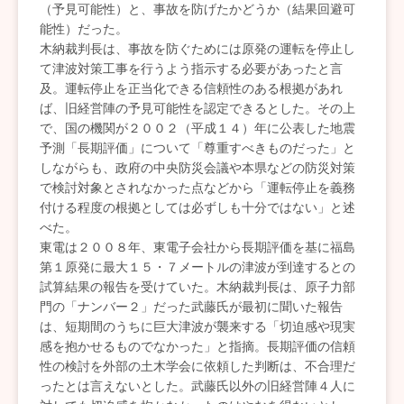
（予見可能性）と、事故を防げたかどうか（結果回避可
能性）だった。
木納裁判長は、事故を防ぐためには原発の運転を停止し
て津波対策工事を行うよう指示する必要があったと言
及。運転停止を正当化できる信頼性のある根拠があれ
ば、旧経営陣の予見可能性を認定できるとした。その上
で、国の機関が２００２（平成１４）年に公表した地震
予測「長期評価」について「尊重すべきものだった」と
しながらも、政府の中央防災会議や本県などの防災対策
で検討対象とされなかった点などから「運転停止を義務
付ける程度の根拠としては必ずしも十分ではない」と述
べた。
東電は２００８年、東電子会社から長期評価を基に福島
第１原発に最大１５・７メートルの津波が到達するとの
試算結果の報告を受けていた。木納裁判長は、原子力部
門の「ナンバー２」だった武藤氏が最初に聞いた報告
は、短期間のうちに巨大津波が襲来する「切迫感や現実
感を抱かせるものでなかった」と指摘。長期評価の信頼
性の検討を外部の土木学会に依頼した判断は、不合理だ
ったとは言えないとした。武藤氏以外の旧経営陣４人に