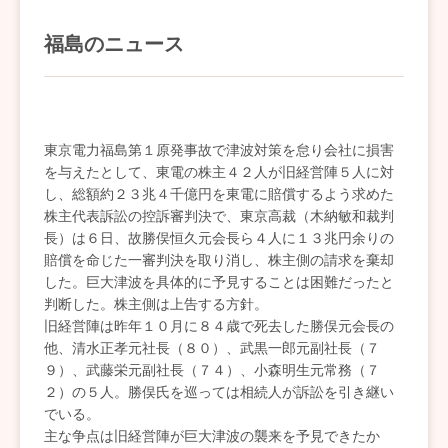
福島のニュース
東京電力福島第１原発事故で津波対策を怠り会社に損害
を与えたとして、東電の株主４２人が旧経営陣５人に対
し、総額約２３兆４千億円を東電に賠償するよう求めた
株主代表訴訟の控訴審判決で、東京高裁（木納敏和裁判
長）は６日、故勝俣恒久元会長ら４人に１３兆円余りの
賠償を命じた一審判決を取り消し、株主側の請求を棄却
した。巨大津波を具体的に予見することは困難だったと
判断した。株主側は上告する方針。
旧経営陣は昨年１０月に８４歳で死去した勝俣元会長の
他、清水正孝元社長（８０）、武黒一郎元副社長（７
９）、武藤栄元副社長（７４）、小森明生元常務（７
２）の５人。勝俣氏を巡っては相続人が訴訟を引き継い
でいる。
主な争点は旧経営陣が巨大津波の襲来を予見できたか