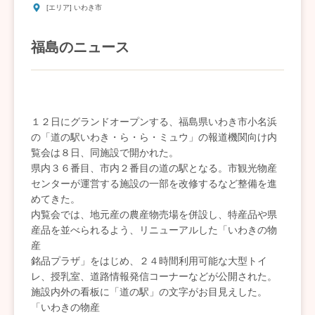
[エリア] いわき市
福島のニュース
１２日にグランドオープンする、福島県いわき市小名浜
の「道の駅いわき・ら・ら・ミュウ」の報道機関向け内
覧会は８日、同施設で開かれた。
県内３６番目、市内２番目の道の駅となる。市観光物産
センターが運営する施設の一部を改修するなど整備を進
めてきた。
内覧会では、地元産の農産物売場を併設し、特産品や県
産品を並べられるよう、リニューアルした「いわきの物
産
銘品プラザ」をはじめ、２４時間利用可能な大型トイ
レ、授乳室、道路情報発信コーナーなどが公開された。
施設内外の看板に「道の駅」の文字がお目見えした。
「いわきの物産