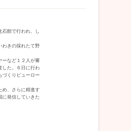
化石館で行われ、し
いわきの採れたて野
ヤーなど１２人が審
査した。６日に行わ
ちづくりビューロー
ため、さらに精進す
国に発信していきた