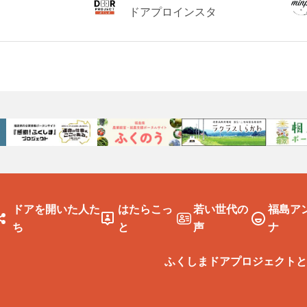
ドアプロインスタ
ドアを開いた人た
はたらこっ
若い世代の
福島ア
ち
と
声
ナ
ふくしまドアプロジェクトと