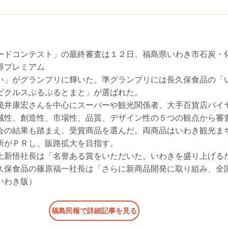
ードコンテスト」の最終審査は１２日、福島県いわき市石炭・
醇プレミアム
い」がグランプリに輝いた。準グランプリには長久保食品の「
ピクルスぷるぷるとまと」が選ばれた。
茂井康宏さんを中心にスーパーや観光関係者、大手百貨店バイ
域性、創造性、市場性、品質、デザイン性の５つの観点から審
会の結果も踏まえ、受賞商品を選んだ。両商品はいわき観光ま
所がＰＲし、販路拡大を目指す。
上新悟社長は「名誉ある賞をいただいた。いわきを盛り上げる
久保食品の篠原福一社長は「さらに新商品開発に取り組み、全
いわき版）
福島民報で詳細記事を見る