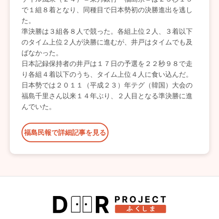
で１組８着となり、同種目で日本勢初の決勝進出を逃し
た。
準決勝は３組各８人で競った。各組上位２人、３着以下
のタイム上位２人が決勝に進むが、井戸はタイムでも及
ばなかった。
日本記録保持者の井戸は１７日の予選を２２秒９８で走
り各組４着以下のうち、タイム上位４人に食い込んだ。
日本勢では２０１１（平成２３）年テグ（韓国）大会の
福島千里さん以来１４年ぶり、２人目となる準決勝に進
んでいた。
福島民報で詳細記事を見る