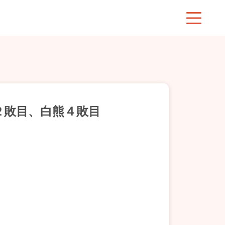
２敗目、白熊４敗目