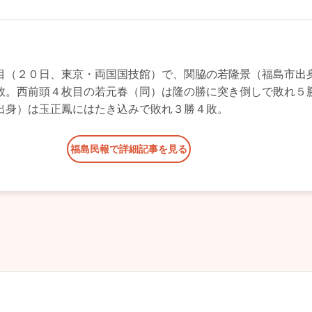
目（２０日、東京・両国国技館）で、関脇の若隆景（福島市出
敗。西前頭４枚目の若元春（同）は隆の勝に突き倒しで敗れ５
出身）は玉正鳳にはたき込みで敗れ３勝４敗。
福島民報で詳細記事を見る