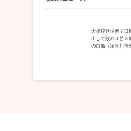
大相撲秋場所７日
出しで敗れ４勝３
の白熊（須賀川市