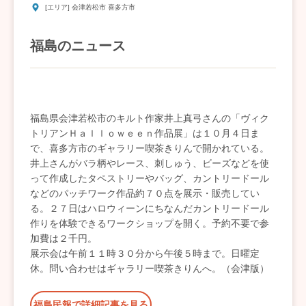
[エリア] 会津若松市 喜多方市
福島のニュース
福島県会津若松市のキルト作家井上真弓さんの「ヴィク
トリアンＨａｌｌｏｗｅｅｎ作品展」は１０月４日ま
で、喜多方市のギャラリー喫茶きりんで開かれている。
井上さんがバラ柄やレース、刺しゅう、ビーズなどを使
って作成したタペストリーやバッグ、カントリードール
などのパッチワーク作品約７０点を展示・販売してい
る。２７日はハロウィーンにちなんだカントリードール
作りを体験できるワークショップを開く。予約不要で参
加費は２千円。
展示会は午前１１時３０分から午後５時まで。日曜定
休。問い合わせはギャラリー喫茶きりんへ。（会津版）
福島民報で詳細記事を見る