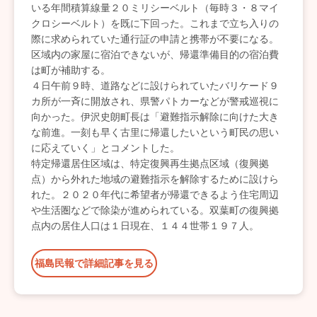
いる年間積算線量２０ミリシーベルト（毎時３・８マイ
クロシーベルト）を既に下回った。これまで立ち入りの
際に求められていた通行証の申請と携帯が不要になる。
区域内の家屋に宿泊できないが、帰還準備目的の宿泊費
は町が補助する。
４日午前９時、道路などに設けられていたバリケード９
カ所が一斉に開放され、県警パトカーなどが警戒巡視に
向かった。伊沢史朗町長は「避難指示解除に向けた大き
な前進。一刻も早く古里に帰還したいという町民の思い
に応えていく」とコメントした。
特定帰還居住区域は、特定復興再生拠点区域（復興拠
点）から外れた地域の避難指示を解除するために設けら
れた。２０２０年代に希望者が帰還できるよう住宅周辺
や生活圏などで除染が進められている。双葉町の復興拠
点内の居住人口は１日現在、１４４世帯１９７人。
福島民報で詳細記事を見る