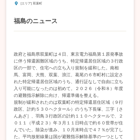
[エリア] 双葉町
福島のニュース
政府と福島県双葉町は４日、東京電力福島第１原発事故
に伴う帰還困難区域のうち、特定帰還居住区域の３行政
区の一部で、住宅への立ち入り規制を緩和した。南相
馬、富岡、大熊、双葉、浪江、葛尾の６市町村に設定さ
れた特定帰還居住区域のうち、通行証なしで自由に立ち
入り可能になったのは初めて。２０２６（令和８）年度
の避難指示解除に向け、帰還準備を整える。
規制が緩和されたのは双葉町の特定帰還居住区域（９行
政区、計約５３０ヘクタール）のうち下長塚、三字［さ
んあざ］、羽鳥３行政区の計約１１０ヘクタールで、２
０１１（平成２３）年３月１１日時点で約６０世帯が住
んでいた。除染が進み、１０月末時点で４７％が完了し
た。平均放射線量は国が避難指示解除基準の一つとして