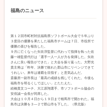
福島のニュース
第１２回市町村対抗福島県ソフトボール大会で５年ぶり
３度目の優勝を果たした福島市チームは７日、市役所で
優勝の喜びを報告した。
９月に亡くなった矢吹淳監督に代わって指揮を執った佐
藤一雄監督代行は「選手一人一人が力を発揮した。矢吹
さんに良い報告ができた」と大会を振り返った。大野光
貴主将は「昨年、決勝で敗れた郡山市にリベンジできて
うれしい。来年は連覇を目指す」と意気込んだ。
斎藤房一副市長は「最高の成績を残してくれた。今後も
福島市を明るくしてほしい」とたたえた。
続橋貴文コーチ、大江原翔選手、市ソフトボール協会の
安倍誠一会長が同席した。
大会は１０月４日から１９日まで相馬市で開かれた。福
島市は決勝を３―２で郡山市を下した。（県北版）