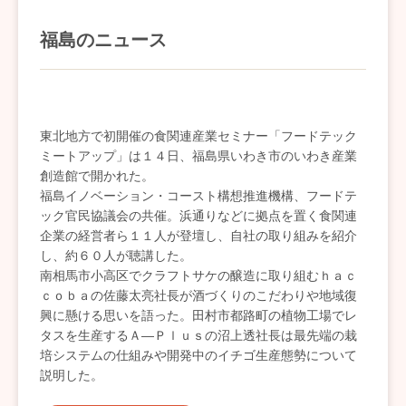
福島のニュース
東北地方で初開催の食関連産業セミナー「フードテック
ミートアップ」は１４日、福島県いわき市のいわき産業
創造館で開かれた。
福島イノベーション・コースト構想推進機構、フードテ
ック官民協議会の共催。浜通りなどに拠点を置く食関連
企業の経営者ら１１人が登壇し、自社の取り組みを紹介
し、約６０人が聴講した。
南相馬市小高区でクラフトサケの醸造に取り組むｈａｃ
ｃｏｂａの佐藤太亮社長が酒づくりのこだわりや地域復
興に懸ける思いを語った。田村市都路町の植物工場でレ
タスを生産するＡ―Ｐｌｕｓの沼上透社長は最先端の栽
培システムの仕組みや開発中のイチゴ生産態勢について
説明した。