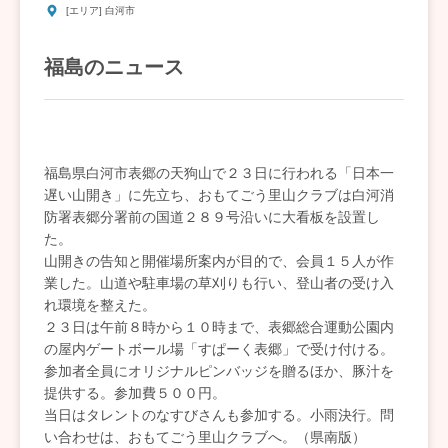
[エリア] 白河市
福島のニュース
福島県白河市表郷の天狗山で２３日に行われる「日本一
遅い山開き」に先立ち、おもてごう里山クラブは白河消
防署表郷分署前の国道２８９号沿いに大看板を設置し
た。
山開きの告知と開催場所案内が目的で、会員１５人が作
業した。山道や駐車場の草刈りも行い、登山者の受け入
れ環境を整えた。
２３日は午前８時から１０時まで、表郷総合運動公園内
の屋内ゲートボール場「すぱーく表郷」で受け付ける。
参加者全員にオリジナルピンバッジを贈るほか、豚汁を
提供する。参加費５００円。
当日はタレントのなすびさんも参加する。小雨決行。問
い合わせは、おもてごう里山クラブへ。（県南版）