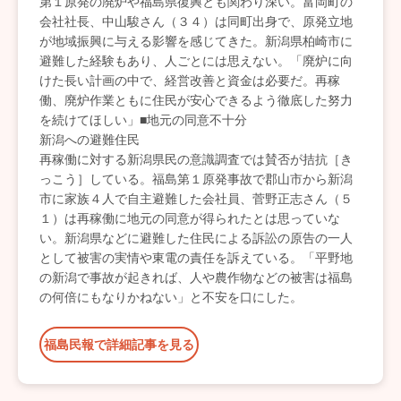
第１原発の廃炉や福島県復興とも関わり深い。富岡町の
会社社長、中山駿さん（３４）は同町出身で、原発立地
が地域振興に与える影響を感じてきた。新潟県柏崎市に
避難した経験もあり、人ごとには思えない。「廃炉に向
けた長い計画の中で、経営改善と資金は必要だ。再稼
働、廃炉作業ともに住民が安心できるよう徹底した努力
を続けてほしい」■地元の同意不十分
新潟への避難住民
再稼働に対する新潟県民の意識調査では賛否が拮抗［き
っこう］している。福島第１原発事故で郡山市から新潟
市に家族４人で自主避難した会社員、菅野正志さん（５
１）は再稼働に地元の同意が得られたとは思っていな
い。新潟県などに避難した住民による訴訟の原告の一人
として被害の実情や東電の責任を訴えている。「平野地
の新潟で事故が起きれば、人や農作物などの被害は福島
の何倍にもなりかねない」と不安を口にした。
福島民報で詳細記事を見る