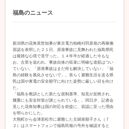
福島のニュース
新潟県の花角英世知事が東京電力柏崎刈羽原発の再稼働
容認を表明した２１日、原発事故に見舞われた福島県民
は複雑な心境で見守った。１４年半が経過した今もな
お、古里を追われ、事故自体の収束に明確な道筋はつい
ていない。「原発事故はまだ何も解決していない」「福
島の経験を風化させないで」。長らく避難生活を送る県
民は国や東電の安全順守に向けた姿勢に厳しい目を向け
た。
「福島を教訓とした新たな規制基準、知見が反映され、
幾重にも安全対策が講じられている」。同日夕、記者会
見した花角知事は国の対応を前提に、容認に至った理由
を明らかにした。
大熊町から会津若松市に避難した主婦泉順子さん（７
２）はスマートフォンで福島民報の号外を確認すると