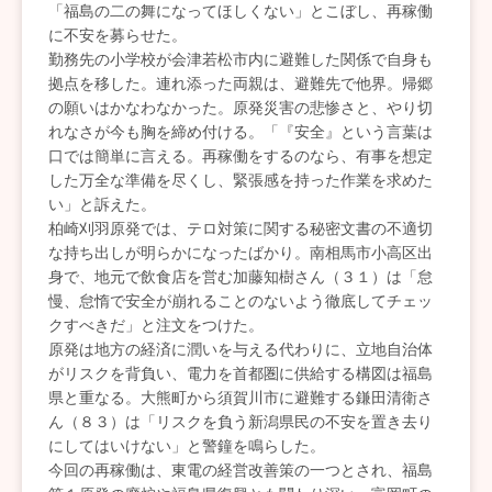
「福島の二の舞になってほしくない」とこぼし、再稼働
に不安を募らせた。
勤務先の小学校が会津若松市内に避難した関係で自身も
拠点を移した。連れ添った両親は、避難先で他界。帰郷
の願いはかなわなかった。原発災害の悲惨さと、やり切
れなさが今も胸を締め付ける。「『安全』という言葉は
口では簡単に言える。再稼働をするのなら、有事を想定
した万全な準備を尽くし、緊張感を持った作業を求めた
い」と訴えた。
柏崎刈羽原発では、テロ対策に関する秘密文書の不適切
な持ち出しが明らかになったばかり。南相馬市小高区出
身で、地元で飲食店を営む加藤知樹さん（３１）は「怠
慢、怠惰で安全が崩れることのないよう徹底してチェッ
クすべきだ」と注文をつけた。
原発は地方の経済に潤いを与える代わりに、立地自治体
がリスクを背負い、電力を首都圏に供給する構図は福島
県と重なる。大熊町から須賀川市に避難する鎌田清衛さ
ん（８３）は「リスクを負う新潟県民の不安を置き去り
にしてはいけない」と警鐘を鳴らした。
今回の再稼働は、東電の経営改善策の一つとされ、福島