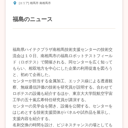
[エリア] 相馬市 南相馬市
福島のニュース
福島県ハイテクプラザ南相馬技術支援センターの技術交
流会は１０日、南相馬市の福島ロボットテストフィール
ド（ロボテス）で開催される。同センターを広く知って
もらい、相双地方を中心にした企業の利用促進を図ろう
と、初めて企画した。
センターが担当する金属加工、エックス線による透過観
察、無線通信評価の技術を研究員が説明する。合わせて
ロボテスの設備も紹介するほか、東京大大学院航空宇宙
工学の五十嵐広希特任研究員が講演する。
センターの見学会を開き、設備を公開する。センターを
はじめとする技術支援団体がパネルや試作品を展示し、
支援内容を紹介する。
名刺交換の時間を設け、ビジネスチャンスの場としても