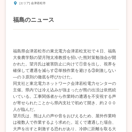
[エリア] 会津若松市
福島のニュース
福島県会津若松市の東北電力会津若松支社で４日、福島
大食農学類の望月翔太准教授を招いた熊対策勉強会が開
かれた。望月氏は被害防止に向けて①音を出し、視界を
確保して遭遇を減らす②単独作業を避ける③刺激しない
―の３原則の徹底を呼びかけた。
同支社と東北電力ネットワーク会津若松電力センターの
主催。県内では冷え込みが強まったが熊の出没は依然続
いている。工事関係者から作業時の遭遇を不安視する声
が寄せられたことから県内支社で初めて開き、約２００
人が臨んだ。
望月氏は、熊は人の声や音をおびえるため、屋外作業時
は複数人で作業するよう求めた。近くで遭遇した場合、
大声を出すと刺激する恐れがあり、冷静に距離を取る大