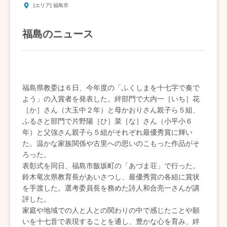
[エリア] 福島市
福島のニュース
福島県教委は６日、今年度の「ふくしまを十七字で奏で
よう」の入賞者を発表した。絆部門で大内一［いち］花
［か］さん（大玉中２年）と母かおりさん親子ら５組、
ふるさと部門で片野陽［ひ］菜［な］さん（小平小６
年）と父強さん親子ら５組がそれぞれ最優秀賞に輝い
た。温かな家族関係や古里への思いのこもった作品がそ
ろった。
表彰式を同日、福島市飯坂町の「あづま荘」で行った。
鈴木竜次県教育長があいさつし、最優秀賞の各組に賞状
を手渡した。選考委員長を務めた詩人和合亮一さんが講
評した。
家庭や地域での人と人との関わりの中で感じたことや願
いを十七音で表現することを通し、豊かな心を育み、絆