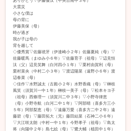
ありがとう▽伊藤優汰（中央台南中３年）
大震災
小さな僕は
母の背に
伊藤美保（母）
時が過ぎ
我が子は母の
背を越して
◇優秀賞▽佐藤琥牙（伊達崎小２年）佐藤夏純（母）▽
佐藤暖馬（まゆみ小６年）▽佐藤育子（祖母）▽辺見恒
汰（父）辺見笑舞（白河四小１年）▽栗村由賀利（母）
栗村菜央（中村二小３年）▽渡辺陽菜（遠野小６年）渡
辺春菜（母）
◇佳作▽水野誠太（古殿小２年）水野香織（母）▽榊枝
風笑（須賀川一中１年）榊枝一美子（母）▽松本キヨ子
（祖母）西條理一（須賀川二中３年）▽小野寺律恵
（母）小野寺航（白河二中１年）▽阿部晴（喜多方三小
５年）阿部梨恵（母）▽遠藤万愛（喜多方二中２年）遠
藤碧（母）▽藤田拓大（兄）藤田結菜（石神二小６年）
▽大江咲太朗（中村一中１年）今野孝子（祖母）▽島太
将（向陽中２年）島七絵（母）▽鷺大輔（植田中１年）