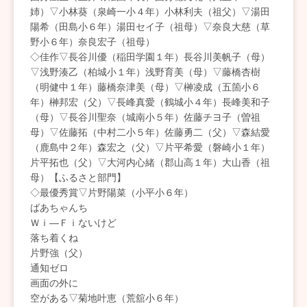
姉）▽小林葵（泉崎一小４年）小林利夫（祖父）▽湯田
陽希（田島小６年）湯田セイ子（祖母）▽奈良大慈（草
野小６年）奈良宏子（祖母）
◇佳作▽長谷川優（稲田学園１年）長谷川美帆子（母）
▽浅野湊乙（柏城小１年）浅野育美（母）▽藤橋杏樹
（明健中１年）藤橋奈津美（母）▽榊凌成（五箇小６
年）榊邦宏（父）▽長峰真愛（鶴城小４年）長峰美和子
（母）▽長谷川聖奈（城南小５年）佐藤チヨ子（曽祖
母）▽佐藤拓（中村二小５年）佐藤勇二（父）▽森結愛
（鹿島中２年）森宏之（父）▽片平希愛（磐崎小１年）
片平拓也（父）▽大河内心緒（郡山高１年）大山香（祖
母）【ふるさと部門】
◇最優秀賞▽片野陽菜（小平小６年）
ばあちゃんち
Ｗｉ―Ｆｉないけど
落ち着くね
片野強（父）
通知ゼロ
画面の外に
空がある▽菊地叶恵（荒舘小６年）