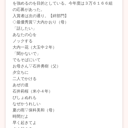
を強めるのを目的としている。今年度は３万６１６６組
の応募があった。
入賞者は次の通り。【絆部門】
◇最優秀賞▽大内かおり（母）
「話したい」
あなたの心を
ノックする
大内一花（大玉中２年）
「聞かないで」
でもそばにいて
お母さん▽石井勇樹（父）
夕立ちに
二人でかける
あぜの道
石井莉桜（米小４年）
びしょぬれも
なぜかうれしい
夏の雨▽保科美和（母）
時間だよ
早く起きてよ