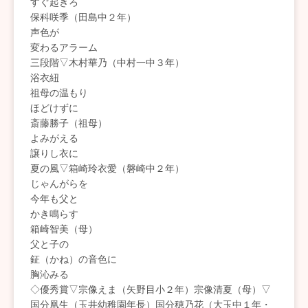
すぐ起きろ
保科咲季（田島中２年）
声色が
変わるアラーム
三段階▽木村華乃（中村一中３年）
浴衣紐
祖母の温もり
ほどけずに
斎藤勝子（祖母）
よみがえる
譲りし衣に
夏の風▽箱崎玲衣愛（磐崎中２年）
じゃんがらを
今年も父と
かき鳴らす
箱崎智美（母）
父と子の
鉦（かね）の音色に
胸沁みる
◇優秀賞▽宗像えま（矢野目小２年）宗像清夏（母）▽
国分凰生（玉井幼稚園年長）国分穂乃花（大玉中１年・