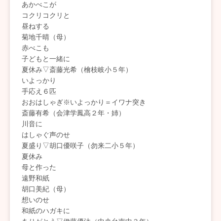
あかべこが
コクリコクリと
昼ねする
菊地千晴（母）
赤べこも
子どもと一緒に
夏休み▽斎藤光希（檜枝岐小５年）
いよっかり
手応え６匹
おおはしゃぎ※いよっかり＝イワナ突き
斎藤有希（会津学鳳高２年・姉）
川音に
はしゃぐ声のせ
夏盛り▽胡口優咲子（勿来二小５年）
夏休み
母と作った
遠野和紙
胡口美紀（母）
想いのせ
和紙のハガキに