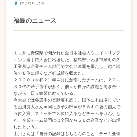
[エリア] いわき市
福島のニュース
１１月に青森県で開かれた全日本社会人ウエイトリフテ
ィング選手権大会に出場した、福島県いわき市泉町の久
工業所は企業チーム部門で大会２連覇を果たし、総合順
位で８位に輝くなど好成績を収めた。
２０２０（令和２）年４月に創部したチームは、２０～
３０代の若手選手が多く、個々が自身の課題と向き合い
ながら、日々練習に励んでいる。
今大会では各選手の貢献度も高く、国体にも出場してい
る山川良太さん＝同社原子力部＝が８８キロ級の個人で
５位入賞、スナッチで３位に入るなどチームをけん引し
た。企業チーム部門には全国から５６の企業などが出場
したという。
山川さんは「自分の記録はもちろんのこと、チーム全体