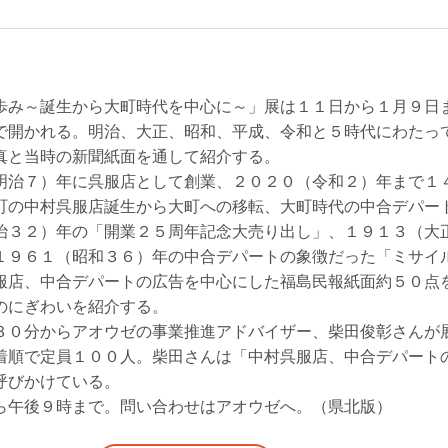
歩み～誕生から大町時代を中心に～」展は１１日から１月９日
で開かれる。明治、大正、昭和、平成、令和と５時代にわたっ
真と当時の新聞紙面を通して紹介する。
明治７）年に呉服店として創業、２０２０（令和２）年まで１
町の中村呉服店誕生から大町への移転、大町時代の中合デパー
治３２）年の「開業２５周年記念大売り出し」、１９１３（大
１９６１（昭和３６）年の中合デパートの象徴だった「ミサイ
服店、中合デパートの広告を中心にした福島民報紙面約５０点
のにぎわいを紹介する。
３０分からアオウゼの事業推進アドバイザー、柴田俊彰さんが
着順で定員１００人。柴田さんは「中村呉服店、中合デパート
呼びかけている。
ら午後９時まで。問い合わせはアオウゼへ。（県北版）