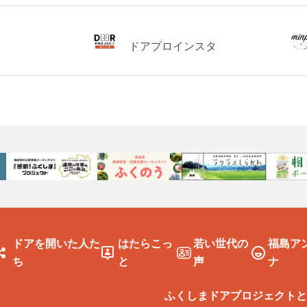
ドアプロインスタ
ドアを開いた人た
はたらこっ
若い世代の
福島ア
ち
と
声
ナ
ふくしまドアプロジェクトと