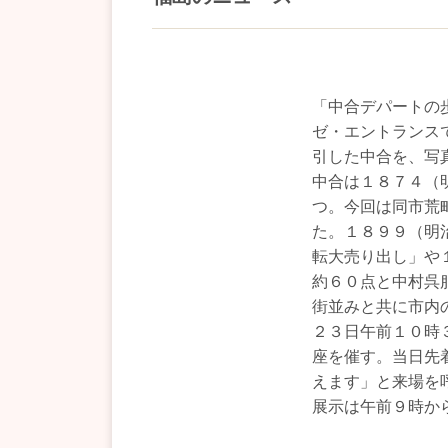
「中合デパートの
ゼ・エントランス
引した中合を、写
中合は１８７４（
つ。今回は同市荒
た。１８９９（明
転大売り出し」や
約６０点と中村呉
街並みと共に市内
２３日午前１０時
座を催す。当日先
えます」と来場を
展示は午前９時か