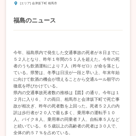
[エリア] 会津坂下町 相馬市
福島のニュース
今年、福島県内で発生した交通事故の死者が８日までに
５２人となり、昨年１年間の５１人を超えた。今年の死
者のうち飲酒運転により７人（昨年ゼロ）が命を落とし
ている。県警は、冬季は日没が一段と早い上、年末年始
に向けて飲酒の機会が増えることから交通ルール順守の
徹底を呼びかけている。
県内の交通事故死者数の推移は【図】の通り。今年は１
２月に入り６、７の両日、相馬市と会津坂下町で死亡事
故が相次ぎ、昨年の死者数を上回った。死者５２人の内
訳は歩行者が２０人で最も多く、乗用車の運転手１０
人、バイク８人、乗用車の同乗者７人、自転車５人など
と続いている。６５歳以上の高齢者の死者は３０人で、
全体の約５７％を占めている。