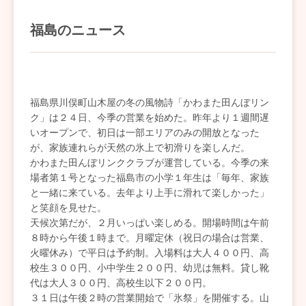
福島のニュース
福島県川俣町山木屋の冬の風物詩「かわまた田んぼリン
ク」は２４日、今季の営業を始めた。昨年より１週間遅
いオープンで、初日は一部エリアのみの開放となった
が、家族連れらが天然の氷上で初滑りを楽しんだ。
かわまた田んぼリンククラブが運営している。今季の来
場者第１号となった福島市の小学１年生は「毎年、家族
と一緒に来ている。去年より上手に滑れて楽しかった」
と笑顔を見せた。
天候次第だが、２月いっぱい楽しめる。開場時間は午前
８時から午後１時まで。月曜定休（祝日の場合は営業、
火曜休み）で平日は予約制。入場料は大人４００円、高
校生３００円、小中学生２００円、幼児は無料。貸し靴
代は大人３００円、高校生以下２００円。
３１日は午後２時の営業開始で「氷祭」を開催する。山