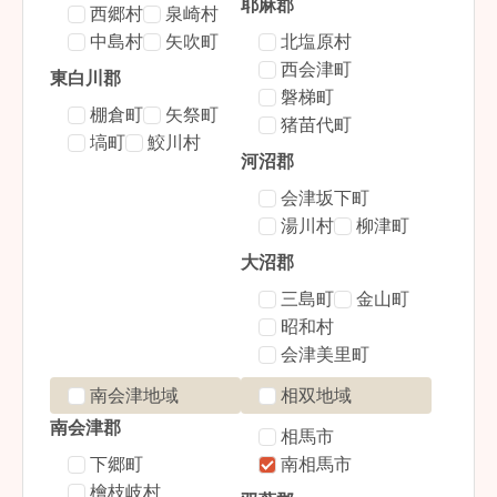
耶麻郡
西郷村
泉崎村
中島村
矢吹町
北塩原村
西会津町
東白川郡
磐梯町
棚倉町
矢祭町
猪苗代町
塙町
鮫川村
河沼郡
会津坂下町
湯川村
柳津町
大沼郡
三島町
金山町
昭和村
会津美里町
南会津地域
相双地域
南会津郡
相馬市
下郷町
南相馬市
檜枝岐村