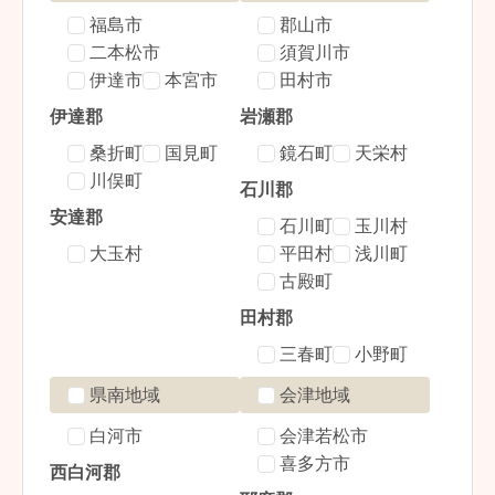
福島市
郡山市
二本松市
須賀川市
伊達市
本宮市
田村市
伊達郡
岩瀬郡
桑折町
国見町
鏡石町
天栄村
川俣町
石川郡
安達郡
石川町
玉川村
大玉村
平田村
浅川町
古殿町
田村郡
三春町
小野町
県南地域
会津地域
白河市
会津若松市
喜多方市
西白河郡