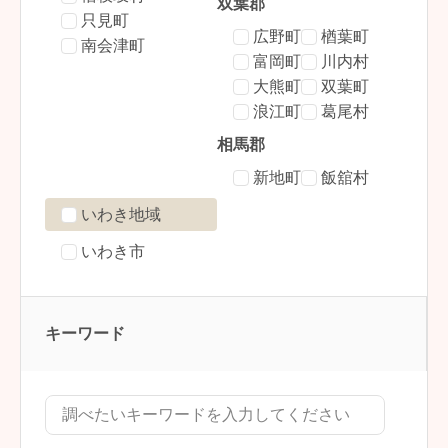
双葉郡
只見町
広野町
楢葉町
南会津町
富岡町
川内村
大熊町
双葉町
浪江町
葛尾村
相馬郡
新地町
飯舘村
いわき地域
いわき市
キーワード