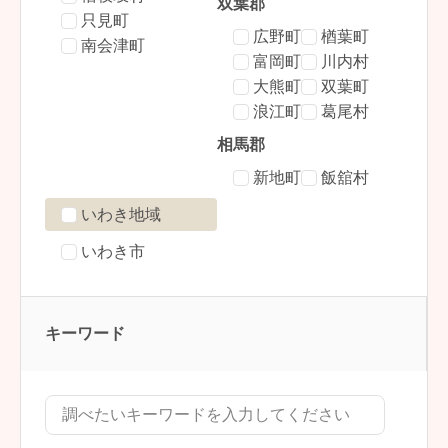
双葉郡
只見町
広野町
楢葉町
南会津町
富岡町
川内村
大熊町
双葉町
浪江町
葛尾村
相馬郡
新地町
飯舘村
いわき地域
いわき市
キーワード