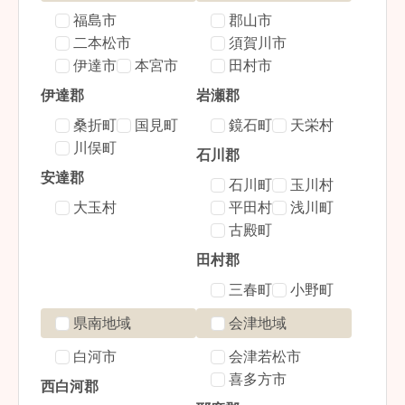
福島市
郡山市
二本松市
須賀川市
伊達市
本宮市
田村市
伊達郡
岩瀬郡
桑折町
国見町
鏡石町
天栄村
川俣町
石川郡
安達郡
石川町
玉川村
大玉村
平田村
浅川町
古殿町
田村郡
三春町
小野町
県南地域
会津地域
白河市
会津若松市
喜多方市
西白河郡