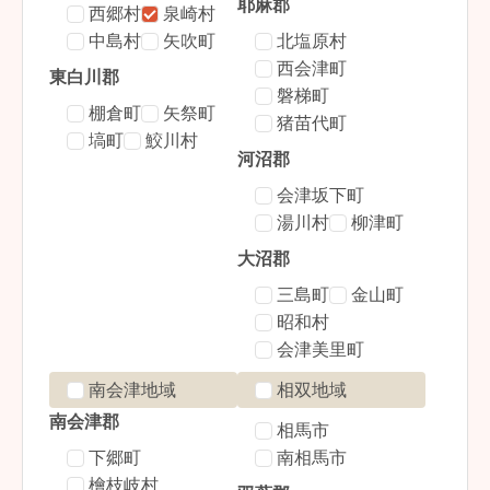
耶麻郡
西郷村
泉崎村
中島村
矢吹町
北塩原村
西会津町
東白川郡
磐梯町
棚倉町
矢祭町
猪苗代町
塙町
鮫川村
河沼郡
会津坂下町
湯川村
柳津町
大沼郡
三島町
金山町
昭和村
会津美里町
南会津地域
相双地域
南会津郡
相馬市
下郷町
南相馬市
檜枝岐村